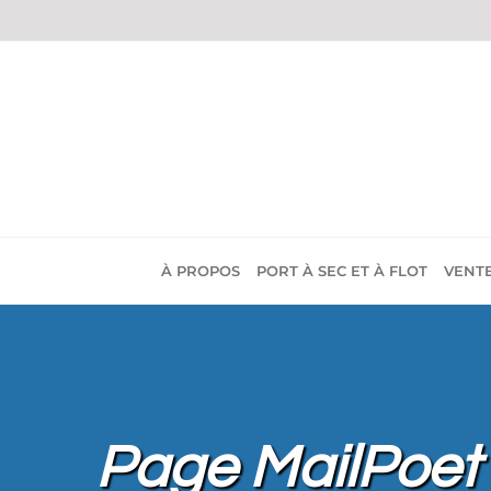
Passer
au
contenu
À PROPOS
PORT À SEC ET À FLOT
VENT
Page MailPoet