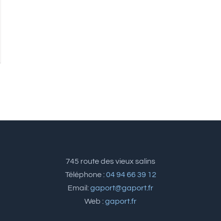
745 route des vieux salins
Téléphone :
04 94 66 39 12
Email:
gaport@gaport.fr
Web :
gaport.fr