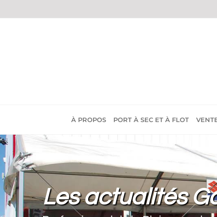
Passer
au
contenu
À PROPOS
PORT À SEC ET À FLOT
VENT
Les actualités G