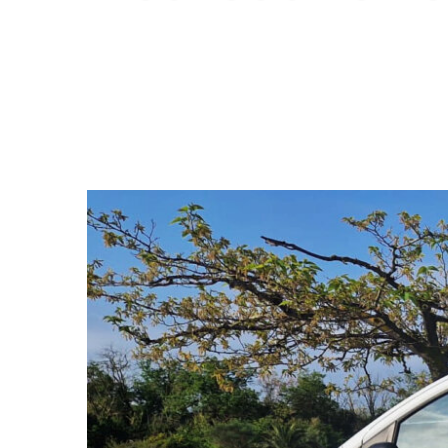
Voir
l'image
agrandie