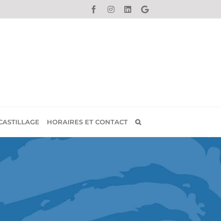
Facebook
Instagram
LinkedIn
Donnez
votre
avis
sur
Google
CASTILLAGE
HORAIRES ET CONTACT