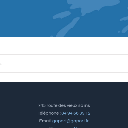
.
745 route des vieux salins
Téléphone :
04 94 66 39 12
Email:
gaport@gaport.fr