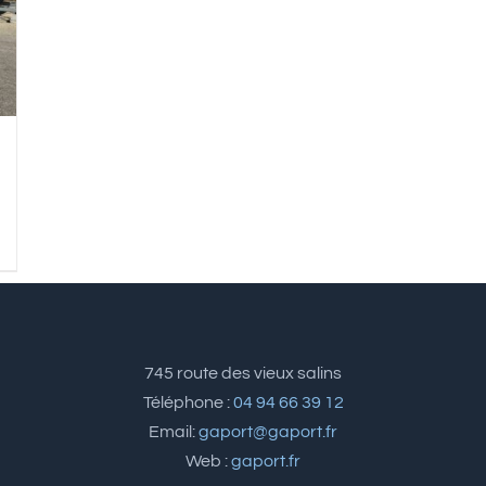
745 route des vieux salins
Téléphone :
04 94 66 39 12
Email:
gaport@gaport.fr
Web :
gaport.fr