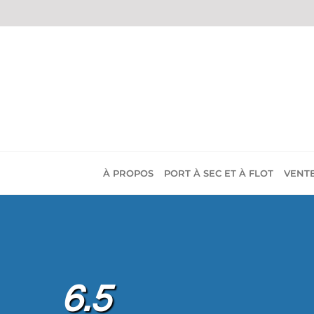
Passer
au
contenu
À PROPOS
PORT À SEC ET À FLOT
VENT
6.5