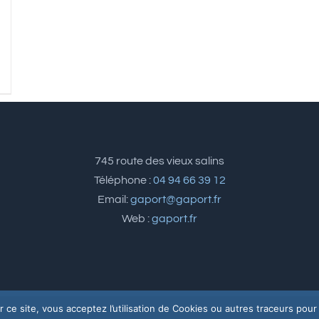
745 route des vieux salins
Téléphone :
04 94 66 39 12
Email:
gaport@gaport.fr
Web :
gaport.fr
 ce site, vous acceptez l’utilisation de Cookies ou autres traceurs pour r