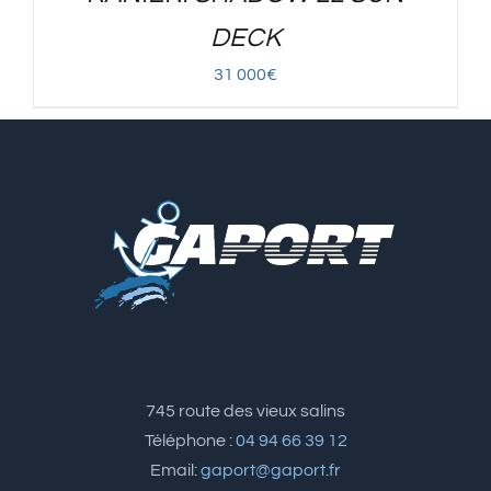
DECK
31 000
€
745 route des vieux salins
Téléphone :
04 94 66 39 12
Email:
gaport@gaport.fr