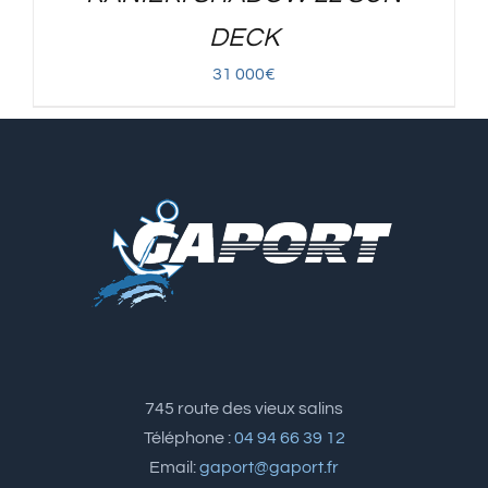
DECK
31 000
€
745 route des vieux salins
Téléphone :
04 94 66 39 12
Email:
gaport@gaport.fr